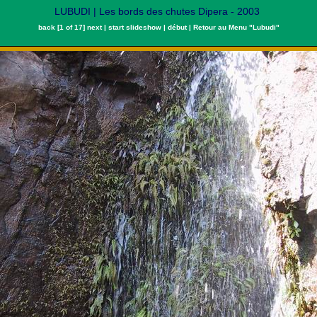
LUBUDI | Les bords des chutes Dipera - 2003
back
[1 of 17]
next
|
start slideshow
|
début
|
Retour au Menu "Lubudi"