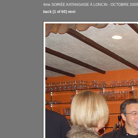
4me SOIRÉE KATANGAISE À LONCIN - OCTOBRE 2005 
back
[1 of 60]
next